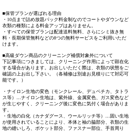
■保管プランが選ばれる理由
・10点まで詰め放題パック料金制なのでコートやダウンなど
衣類の種類による料金アップはありません。
・すべての保管プランは配達送料無料、さらにシミ抜き無
料・長期保管無料などの8つの無料サービスをご利用いただ
けます。
■高級ダウン商品のクリーニング補償対象外について
下記事項につきましては、クリーニング作用によって顕在化
する場合があります。お出しいただく際は、衣類の状態をご
確認の上お出し下さい。（各補修は別途お見積りにて対応可
能です。）
・ナイロン生地の変色（モンクレール、デュペチカ、タトラ
ス等）…ナイロン生地は、紫外線、金属変色、ガス変色など
が生じやすく、クリーニング後に変色に気付く場合がありま
す。
・生地の白化（カナダグース、ウールリッチ等）…固い生地
が使用されていることにより、本体と袖の脇部分、衣類の生
地の縫いしろ、ポケット部分、ファスナー部位、手首周り