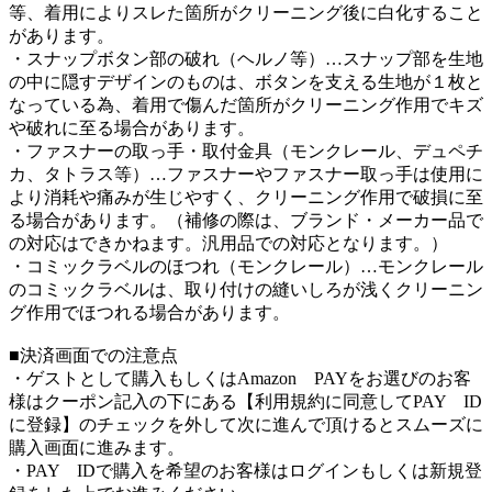
等、着用によりスレた箇所がクリーニング後に白化すること
があります。
・スナップボタン部の破れ（ヘルノ等）…スナップ部を生地
の中に隠すデザインのものは、ボタンを支える生地が１枚と
なっている為、着用で傷んだ箇所がクリーニング作用でキズ
や破れに至る場合があります。
・ファスナーの取っ手・取付金具（モンクレール、デュペチ
カ、タトラス等）…ファスナーやファスナー取っ手は使用に
より消耗や痛みが生じやすく、クリーニング作用で破損に至
る場合があります。（補修の際は、ブランド・メーカー品で
の対応はできかねます。汎用品での対応となります。）
・コミックラベルのほつれ（モンクレール）…モンクレール
のコミックラベルは、取り付けの縫いしろが浅くクリーニン
グ作用でほつれる場合があります。
■決済画面での注意点
・ゲストとして購入もしくはAmazon PAYをお選びのお客
様はクーポン記入の下にある【利用規約に同意してPAY ID
に登録】のチェックを外して次に進んで頂けるとスムーズに
購入画面に進みます。
・PAY IDで購入を希望のお客様はログインもしくは新規登