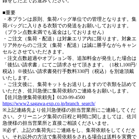
録をした上でお進みください。
■重要
・本プランは原則、集荷バッグ単位での管理となります。集
荷バッグに入りきる衣類での発送をお願いしております。
（プラン点数未満でも返金はしておりません）
・ご注文（集荷・配送）は対象エリア内に限ります。対象エ
リア外からのご注文（集荷・配送）は誠に勝手ながらキャン
セルとさせていただきます。
・注文点数超過やオプション等、追加料金が発生した場合は
「後払い請求書」にてご請求させて頂きます。（1枚1,100円/
税込）※後払い請求書発行手数料330円（税込）を別途頂戴
いたします。
・ご注文後に、集荷キットをお送りしますので衣類を詰めて
いただき、佐川急便に集荷依頼のご連絡をお願いします。
【佐川急便集荷依頼先】0120-99-4500
https://www2.sagawa-exp.co.jp/branch_search/
※上記連絡先より佐川急便様の担当営業所にご連絡してくだ
さい。クリーニング集荷の日程と時間に関しましては、佐川
急便様の担当営業所と直接ご相談くださいませ。
※必ず、上記の集荷先にご連絡をし、集荷依頼をしてくださ
い。それ以外の方法で集荷依頼をされる場合は送料を実費で